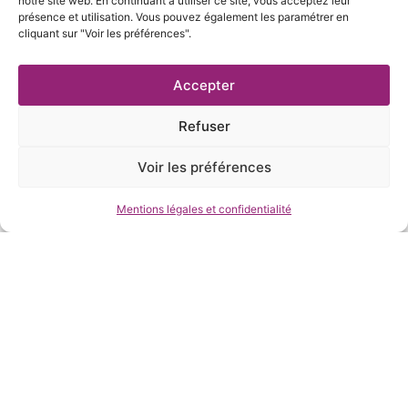
notre site web. En continuant à utiliser ce site, vous acceptez leur
présence et utilisation. Vous pouvez également les paramétrer en
cliquant sur "Voir les préférences".
Accepter
Refuser
LES HISTOIRES DE LA PETITE
Voir les préférences
JUJU
« Un conte léger et tellement vrai, de la veine
Mentions légales et confidentialité
d’une Anne Sylvestre » – Rue du Théâtre, Festival
d’Avignon