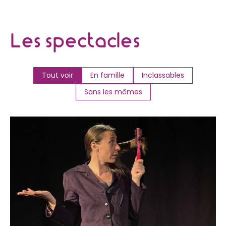
Les spectacles
Tout voir
En famille
Inclassables
Sans les mômes