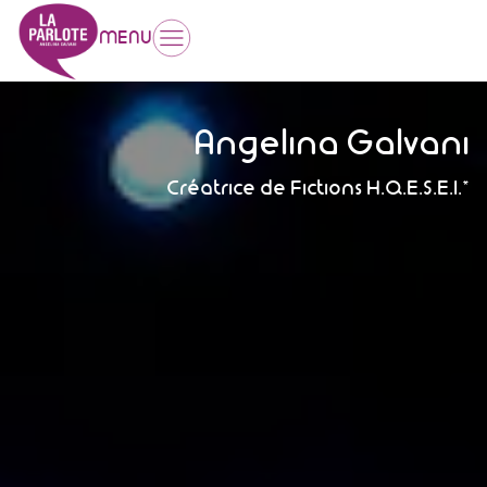
MENU
Angelina Galvani
Créatrice de Fictions H.Q.E.S.E.I.*